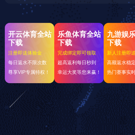
人气排行
苹果赚钱
爱钱试玩
99阅
浏览：101
浏览：2
小啄赚钱
浏览：83
234
多玩红包
浏览：3
浏览：59
金钱
番茄免费小说
浏览：52
浏览：3
i红包
浏览：45
钱咖
秒赚试玩
浏览：2