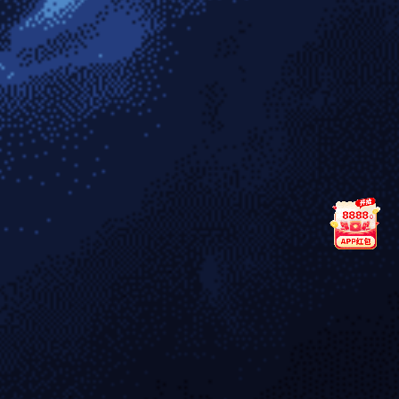
钱帮
蜂窝帮，让您的闲暇时间变得更有价值。蜂窝帮APP是一款手机悬赏任务平台...
钱帮是一款悬赏任务平台，平台拥有丰富的任务，用户在钱帮软件上接取任务完...
下载
浏览：22
下载
更多 >
猫猫赚
下载
浏览：27
下载
小龙赚钱
下载
浏览：25
下载
泡泡赚