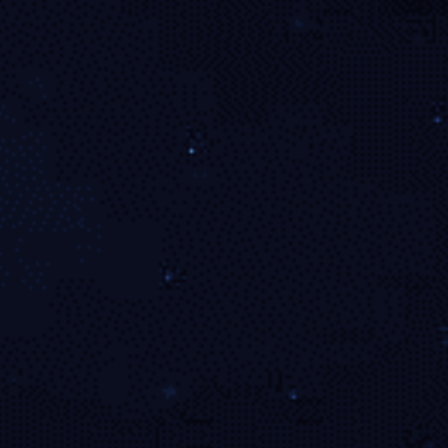
看点快报
下载
浏览：23
下载
满堂福
下载
浏览：24
下载
荣耀》中迅速提升游戏水平
略，助你轻松上手与畅玩
：深入解析战斗机制与团队配合