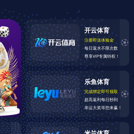
手机访问
读赚钱
手赚资讯
关于我们
点点赚