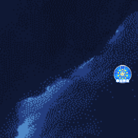
更多 >
玩洽
玩洽，在家视频聊天就能赚钱的APP，全球年轻人的聊天赚钱的交友社区，在...
下载
浏览：45
下载
给力赚
下载
浏览：26
下载
闪电接单
下载
浏览：25
下载