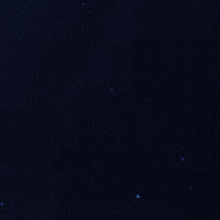
泡泡赚是快乐赚旗下手机体验平台，注册即送5元，首次10元提现，之后每次...
下载
浏览：23
下载
Q玩小游戏
下载
浏览：24
下载
更多 >
麒麟网
下载
浏览：23
下载
贝壳转
彩蛋视频，是一款躺着也能领奖励的短视频APP。登陆即送1元，0.3元起...
贝壳转是一个微信转发赚钱平台，登陆就送3毛，转发文章被 阅读一次奖励3...
下载
浏览：20
下载