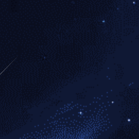
浏览：29
牛帮
知聊
浏览：2
浏览：28
人气排行
安卓赚钱
每天赚点
乐米
浏览：30
浏览：2
灵猴
浏览：30
每天
猫猫赚
浏览：3
浏览：27
蘑菇
钱大师安卓版