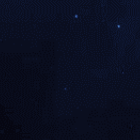
浏览：25
蚂蚁
彩蛋视频
浏览：25
浏览：1
满堂福
浏览：24
资讯
大六顺
浏览：2
浏览：24
游戏攻略
游戏资讯
深入剖析《原神》如何平衡角色与玩法的策略
探索游戏世界的乐趣：新手必读的五大攻略
掌握游戏精髓：五大攻略助你成为游戏高手