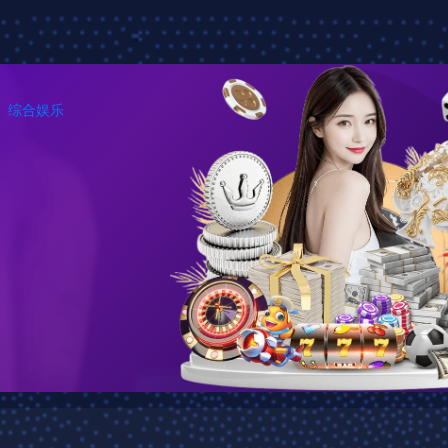
站首页
苹果赚钱
手机兼职
安卓赚钱
阅